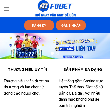
Skip
to
content
ĐĂNG KÝ
ĐĂNG NHẬP
THƯƠNG HIỆU UY TÍN
SẢN PHẨM ĐA DẠNG
Thương hiệu nhận được sự
Hệ thống gồm Casino trực
tin tưởng và lựa chọn từ
tuyến, Thể thao, Slot nổ hũ,
đông đảo người chơi.
Bắn cá, Đá gà… với nhiều
danh mục phong phú để
bạn trải nghiệm.