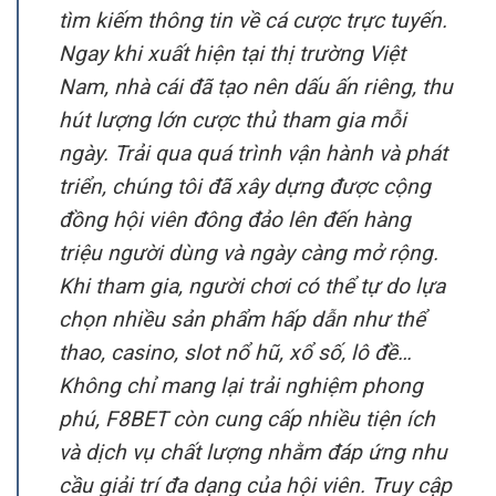
tìm kiếm thông tin về cá cược trực tuyến.
Ngay khi xuất hiện tại thị trường Việt
Nam, nhà cái đã tạo nên dấu ấn riêng, thu
hút lượng lớn cược thủ tham gia mỗi
ngày. Trải qua quá trình vận hành và phát
triển, chúng tôi đã xây dựng được cộng
đồng hội viên đông đảo lên đến hàng
triệu người dùng và ngày càng mở rộng.
Khi tham gia, người chơi có thể tự do lựa
chọn nhiều sản phẩm hấp dẫn như thể
thao, casino, slot nổ hũ, xổ số, lô đề…
Không chỉ mang lại trải nghiệm phong
phú, F8BET còn cung cấp nhiều tiện ích
và dịch vụ chất lượng nhằm đáp ứng nhu
cầu giải trí đa dạng của hội viên. Truy cập